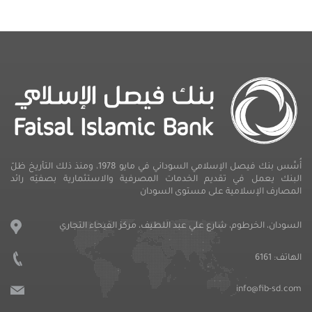
أُسِّس بنك فيصل الإسلامي السوداني في مايو 1978، ومنذ ذلك التأريخ ظلّ
البنك يعمل في تقديم الخدمات المصرفية والاستثمارية بصفتِه رائد
المصارف الإسلامية على مستوى السودان
السودان، الخرطوم، شارع علي عبد اللطيف، مركز الفيحاء التجاري
الهاتف:
6161
info@fib-sd.com