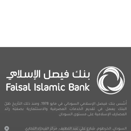
أُسِّس بنك فيصل الإسلامي السوداني في مايو 1978، ومنذ ذلك التأريخ ظلّ
البنك يعمل في تقديم الخدمات المصرفية والاستثمارية بصفتِه رائد
المصارف الإسلامية على مستوى السودان
السودان، الخرطوم، شارع علي عبد اللطيف، مركز الفيحاء التجاري